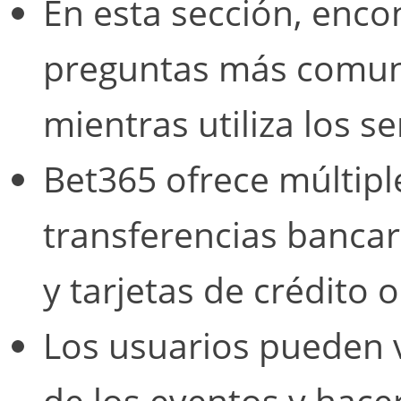
En esta sección, enco
preguntas más comun
mientras utiliza los s
Bet365 ofrece múltip
transferencias bancar
y tarjetas de crédito o
Los usuarios pueden v
de los eventos y hace