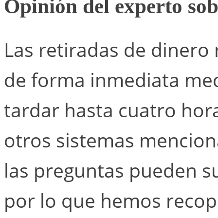
Opinión del experto sob
Las retiradas de dinero 
de forma inmediata med
tardar hasta cuatro hora
otros sistemas mencion
las preguntas pueden s
por lo que hemos recopi