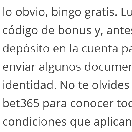
lo obvio, bingo gratis. 
código de bonus y, antes
depósito en la cuenta p
enviar algunos document
identidad. No te olvides
bet365 para conocer tod
condiciones que aplican