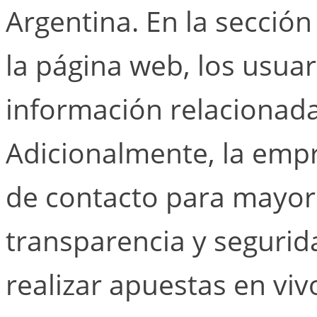
Argentina. En la secció
la página web, los usua
información relacionada 
Adicionalmente, la empr
de contacto para mayor
transparencia y segurid
realizar apuestas en viv