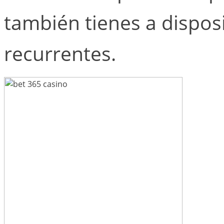
también tienes a disposi
recurrentes.