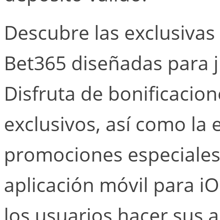
Descubre las exclusiva
Bet365 diseñadas para 
Disfruta de bonificacio
exclusivos, así como la 
promociones especiales.
aplicación móvil para i
los usuarios hacer sus 