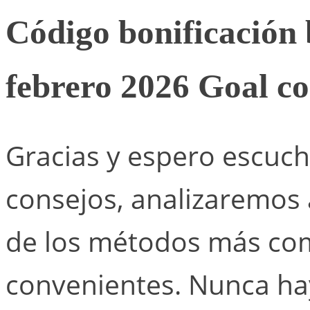
Código bonificació
febrero 2026 Goal c
Gracias y espero escuch
consejos, analizaremos
de los métodos más co
convenientes. Nunca ha