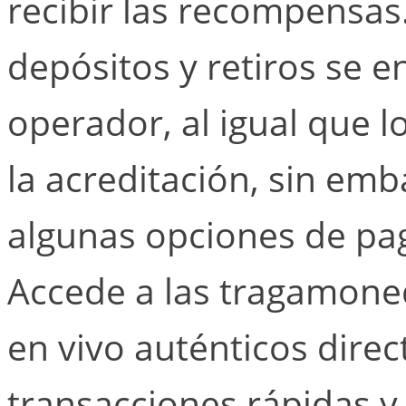
recibir las recompensas.
depósitos y retiros se e
operador, al igual que 
la acreditación, sin em
algunas opciones de pag
Accede a las tragamoned
en vivo auténticos dire
transacciones rápidas 