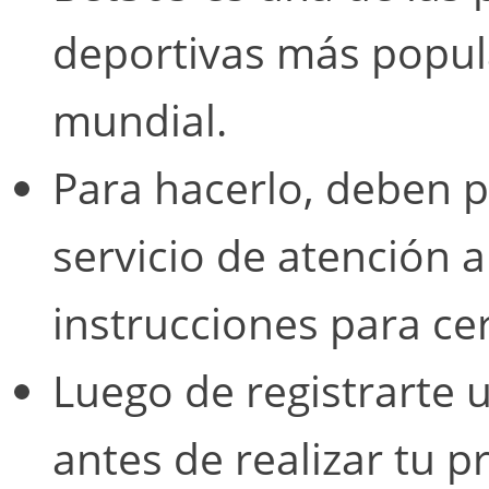
deportivas más popula
mundial.
Para hacerlo, deben p
servicio de atención al
instrucciones para cer
Luego de registrarte 
antes de realizar tu p