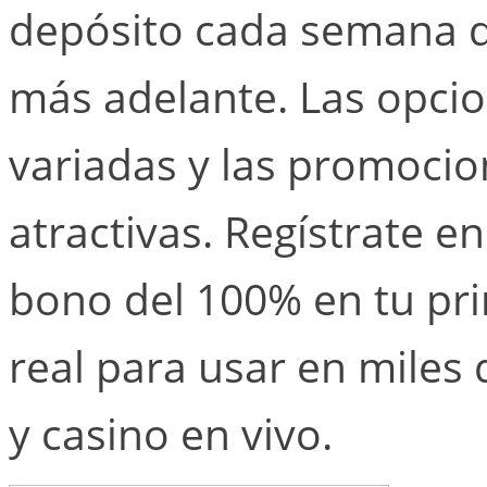
depósito cada semana q
más adelante. Las opci
variadas y las promoci
atractivas. Regístrate e
bono del 100% en tu pri
real para usar en miles
y casino en vivo.