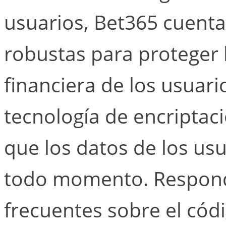
usuarios, Bet365 cuent
robustas para proteger 
financiera de los usuario
tecnología de encriptac
que los datos de los us
todo momento. Respon
frecuentes sobre el có