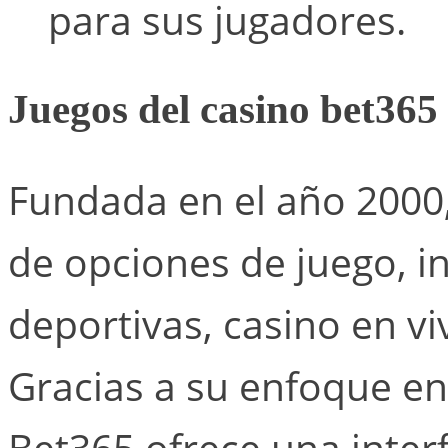
para sus jugadores.
Juegos del casino bet365
Fundada en el año 2000,
de opciones de juego, 
deportivas, casino en vi
Gracias a su enfoque en
Bet365 ofrece una interf