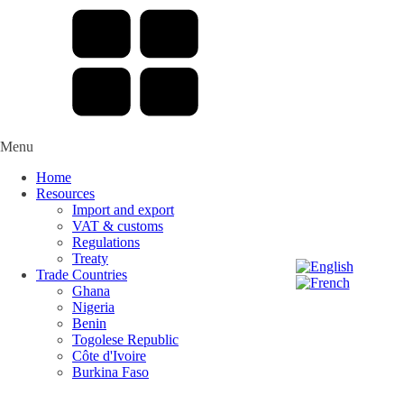
Menu
Home
Resources
Import and export
VAT & customs
Regulations
Treaty
Trade Countries
Ghana
Nigeria
Benin
Togolese Republic
Côte d'Ivoire
Burkina Faso