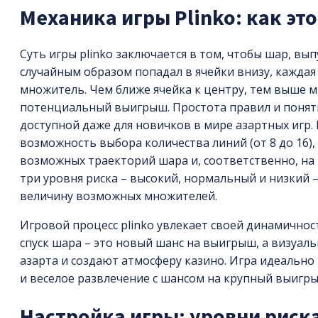
Механика игры Plinko: как эт
Суть игры plinko заключается в том, чтобы шар, в
случайным образом попадал в ячейки внизу, каждая
множитель. Чем ближе ячейка к центру, тем выше м
потенциальный выигрыш. Простота правил и понят
доступной даже для новичков в мире азартных игр.
возможность выбора количества линий (от 8 до 16),
возможных траекторий шара и, соответственно, на
три уровня риска – высокий, нормальный и низкий 
величину возможных множителей.
Игровой процесс plinko увлекает своей динамично
спуск шара – это новый шанс на выигрыш, а визуал
азарта и создают атмосферу казино. Игра идеально 
и веселое развлечение с шансом на крупный выигр
Настройка игры: уровни риск