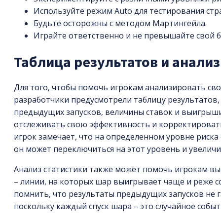
Используйте режим Auto для тестирования стр
Будьте осторожны с методом Мартингейла.
Играйте ответственно и не превышайте свой 
Таблица результатов и анализ
Для того, чтобы помочь игрокам анализировать сво
разработчики предусмотрели таблицу результатов,
предыдущих запусков, величины ставок и выигрыши
отслеживать свою эффективность и корректировать
игрок замечает, что на определенном уровне риска 
он может переключиться на этот уровень и увелич
Анализ статистики также может помочь игрокам выя
– линии, на которых шар выигрывает чаще и реже с
помнить, что результаты предыдущих запусков не г
поскольку каждый спуск шара – это случайное событ