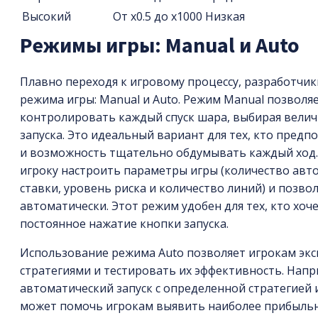
Высокий
От x0.5 до x1000
Низкая
Режимы игры: Manual и Auto
Плавно переходя к игровому процессу, разработчи
режима игры: Manual и Auto. Режим Manual позволя
контролировать каждый спуск шара, выбирая велич
запуска. Это идеальный вариант для тех, кто пред
и возможность тщательно обдумывать каждый ход. 
игроку настроить параметры игры (количество авто
ставки, уровень риска и количество линий) и позво
автоматически. Этот режим удобен для тех, кто хочет
постоянное нажатие кнопки запуска.
Использование режима Auto позволяет игрокам эк
стратегиями и тестировать их эффективность. Напр
автоматический запуск с определенной стратегией 
может помочь игрокам выявить наиболее прибыльн