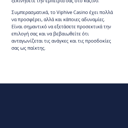
ξεκινήσετε την εμπειρία σας στο καζίνο.
Συμπερασματικά, το Viphive Casino έχει πολλά
να προσφέρει, αλλά και κάποιες αδυναμίες.
Είναι σημαντικό να εξετάσετε προσεκτικά την
επιλογή σας και να βεβαιωθείτε ότι
ανταγωνίζεται τις ανάγκες και τις προσδοκίες
σας ως παίκτης.