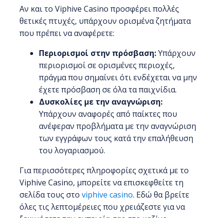
Αν και το Viphive Casino προσφέρει πολλές
θετικές πτυχές, υπάρχουν ορισμένα ζητήματα
που πρέπει να αναφέρετε:
Περιορισμοί στην πρόσβαση:
Υπάρχουν
περιορισμοί σε ορισμένες περιοχές,
πράγμα που σημαίνει ότι ενδέχεται να μην
έχετε πρόσβαση σε όλα τα παιχνίδια.
Δυσκολίες με την αναγνώριση:
Υπάρχουν αναφορές από παίκτες που
ανέφεραν προβλήματα με την αναγνώριση
των εγγράφων τους κατά την επαλήθευση
του λογαριασμού.
Για περισσότερες πληροφορίες σχετικά με το
Viphive Casino, μπορείτε να επισκεφθείτε τη
σελίδα τους στο
viphive casino
. Εδώ θα βρείτε
όλες τις λεπτομέρειες που χρειάζεστε για να