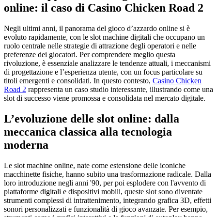
online: il caso di Casino Chicken Road 2
Negli ultimi anni, il panorama del gioco d’azzardo online si è
evoluto rapidamente, con le slot machine digitali che occupano un
ruolo centrale nelle strategie di attrazione degli operatori e nelle
preferenze dei giocatori. Per comprendere meglio questa
rivoluzione, è essenziale analizzare le tendenze attuali, i meccanismi
di progettazione e l’esperienza utente, con un focus particolare su
titoli emergenti e consolidati. In questo contesto,
Casino Chicken
Road 2
rappresenta un caso studio interessante, illustrando come una
slot di successo viene promossa e consolidata nel mercato digitale.
L’evoluzione delle slot online: dalla
meccanica classica alla tecnologia
moderna
Le slot machine online, nate come estensione delle iconiche
macchinette fisiche, hanno subito una trasformazione radicale. Dalla
loro introduzione negli anni '90, per poi esplodere con l'avvento di
piattaforme digitali e dispositivi mobili, queste slot sono diventate
strumenti complessi di intrattenimento, integrando grafica 3D, effetti
sonori personalizzati e funzionalità di gioco avanzate. Per esempio,