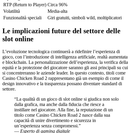
RTP (Return to Player)
Circa 96%
Volatilità
Media-alta
Funzionalità speciali
Giri gratuiti, simboli wild, moltiplicatori
Le implicazioni future del settore delle
slot online
L’evoluzione tecnologica continuerà a ridefinire l’esperienza di
gioco, con l’introduzione di intelligenza artificiale, realtà aumentata
e blockchain. La personalizzazione dell’esperienza, la verifica della
equità e la protezione del giocatore saranno gli assi principali su cui
si concentreranno le aziende leader. In questo contesto, titoli come
Casino Chicken Road 2 rappresentano già un esempio di come il
design innovativo e la trasparenza possano diventare standard di
settore.
“La qualità di un gioco di slot online si giudica non solo
dalla grafica, ma anche dalla fiducia che riesce a
instillare nel giocatore. Alla fine, la reputazione di un
titolo come Casino Chicken Road 2 nasce dalla sua
capacità di unire divertimento e sicurezza in
un’esperienza senza compromessi.”
—
Esperto di gaming digitale