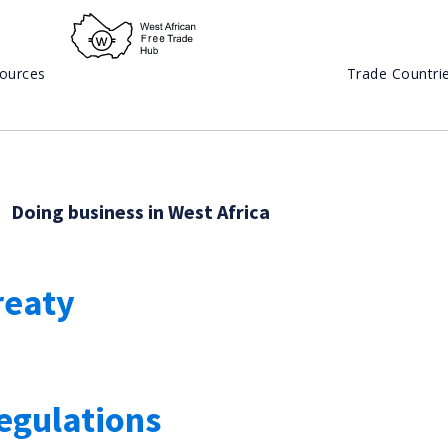
ources
Trade Countri
Doing business in West Africa
reaty
egulations