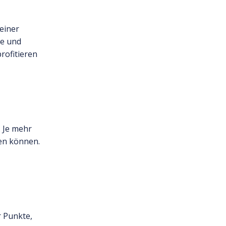
einer
le und
rofitieren
. Je mehr
en können.
r Punkte,