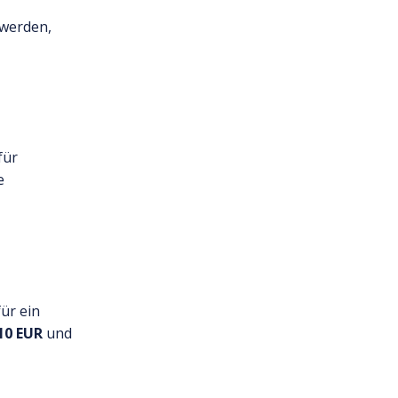
werden,
für
e
für ein
10 EUR
und