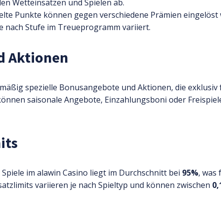
 den Wetteinsätzen und Spielen ab.
te Punkte können gegen verschiedene Prämien eingelöst 
e nach Stufe im Treueprogramm variiert.
d Aktionen
äßig spezielle Bonusangebote und Aktionen, die exklusiv 
 können saisonale Angebote, Einzahlungsboni oder Freispiel
its
Spiele im alawin Casino liegt im Durchschnitt bei
95%
, was 
insatzlimits variieren je nach Spieltyp und können zwischen
0,