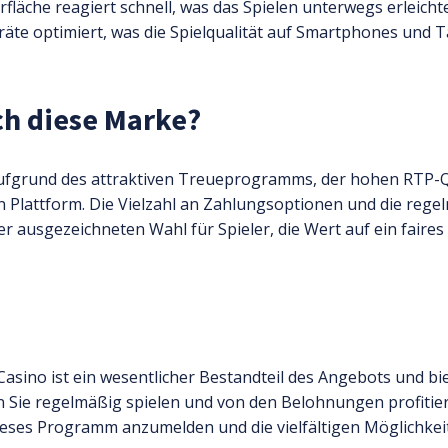
läche reagiert schnell, was das Spielen unterwegs erleichte
räte optimiert, was die Spielqualität auf Smartphones und T
h diese Marke?
 aufgrund des attraktiven Treueprogramms, der hohen RTP
n Plattform. Die Vielzahl an Zahlungsoptionen und die reg
 ausgezeichneten Wahl für Spieler, die Wert auf ein faires
ino ist ein wesentlicher Bestandteil des Angebots und bi
nn Sie regelmäßig spielen und von den Belohnungen profitie
 dieses Programm anzumelden und die vielfältigen Möglichkei