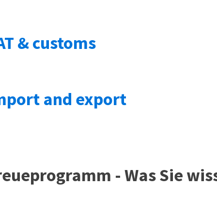
AT & customs
mport and export
Treueprogramm - Was Sie wis