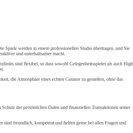
 Die Spiele werden in einem professionellen Studio übertragen, und Sie
raktiver und unterhaltsamer macht.
zlimits sind flexibel, so dass sowohl Gelegenheitsspieler als auch High
st.
chkeit, die Atmosphäre eines echten Casinos zu genießen, ohne das
 Schutz der persönlichen Daten und finanziellen Transaktionen seiner
r sind freundlich, kompetent und helfen gerne bei allen Fragen und