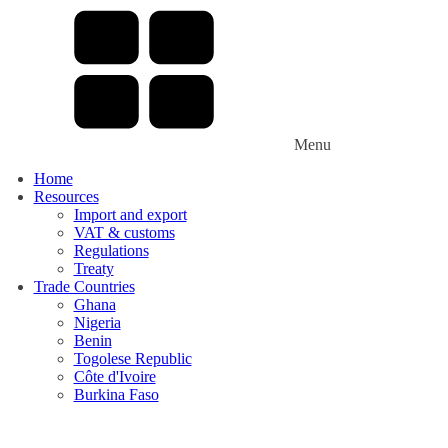
Menu
Home
Resources
Import and export
VAT & customs
Regulations
Treaty
Trade Countries
Ghana
Nigeria
Benin
Togolese Republic
Côte d'Ivoire
Burkina Faso