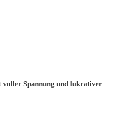
lt voller Spannung und lukrativer