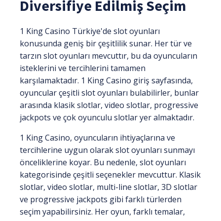
Diversifiye Edilmiş Seçim
1 King Casino Türkiye'de slot oyunları
konusunda geniş bir çeşitlilik sunar. Her tür ve
tarzın slot oyunları mevcuttır, bu da oyuncuların
isteklerini ve tercihlerini tamamen
karşılamaktadır. 1 King Casino giriş sayfasında,
oyuncular çeşitli slot oyunları bulabilirler, bunlar
arasında klasik slotlar, video slotlar, progressive
jackpots ve çok oyunculu slotlar yer almaktadır.
1 King Casino, oyuncuların ihtiyaçlarına ve
tercihlerine uygun olarak slot oyunları sunmayı
önceliklerine koyar. Bu nedenle, slot oyunları
kategorisinde çeşitli seçenekler mevcuttur. Klasik
slotlar, video slotlar, multi-line slotlar, 3D slotlar
ve progressive jackpots gibi farklı türlerden
seçim yapabilirsiniz. Her oyun, farklı temalar,